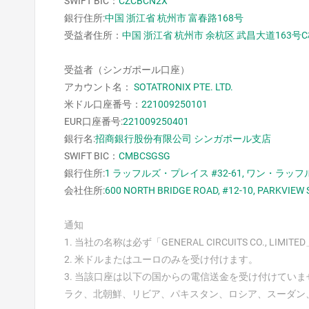
SWIFT BIC：
CZCBCN2X
銀行住所:
中国 浙江省 杭州市 富春路168号
受益者住所：
中国 浙江省 杭州市 余杭区 武昌大道163号C栋
受益者（シンガポール口座）
アカウント名：
SOTATRONIX PTE. LTD.
米ドル口座番号：
221009250101
EUR口座番号:
221009250401
銀行名:
招商銀行股份有限公司 シンガポール支店
SWIFT BIC：
CMBCSGSG
銀行住所:
1 ラッフルズ・プレイス #32-61, ワン・ラッフ
会社
住所
:
600 NORTH BRIDGE ROAD, #12-10, PARKV
通知
1. 当社の名称は必ず「GENERAL CIRCUITS CO.,
2. 米ドルまたはユーロのみを受け付けます。
3. 当該口座は以下の国からの電信送金を受け付けてい
ラク、北朝鮮、リビア、パキスタン、ロシア、スーダン