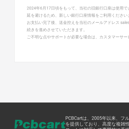
2024年6月17日頃をもって、当社の旧銀行口座は使
延を避けるため、新しい銀行口座情報をご利用ください
お支払い完了後、送金控えを当社のメールアドレス
sale
続きを進めさせていただきます。
ご不明な点やサポートが必要な場合は、カスタマーサー
PCBCartは、2005年以
を提供しており、高度な複雑性