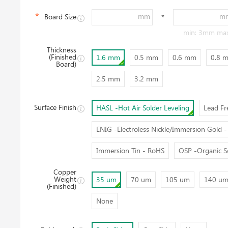
mm
m
Board Size
*
min: 3mm ma
Thickness
(Finished
1.6 mm
0.5 mm
0.6 mm
0.8 
Board)
2.5 mm
3.2 mm
Surface Finish
HASL -Hot Air Solder Leveling
Lead Fr
ENIG -Electroless Nickle/Immersion Gold 
Immersion Tin - RoHS
OSP -Organic So
Hinweis
Copper
Weight
35 um
70 um
105 um
140 u
Die Anfrageeinreichung war erfolgreich und wir
(Finished)
werden Ihnen innerhalb von 48 Stunden ein
Angebot unterbreiten.
None
OK