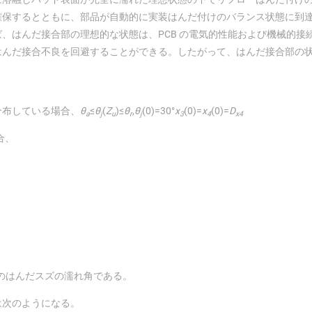
確保するとともに、部品が自動的に実装はんだ付けのバランス状態に到
、はんだ接合部の理想的な状態は、PCB の電気的性能および機械的接
はんだ接合不良を回避することができる。したがって、はんだ接合部の
に分布している場合、
θ
≤
θ
(
Z
)≤
θ
,
θ
(0)=30°
x
(0)=
x
(0)=
D
a
j
u
r
j
3
4
x4
合、
のはんだスズの濡れ角である。
は次のようになる。