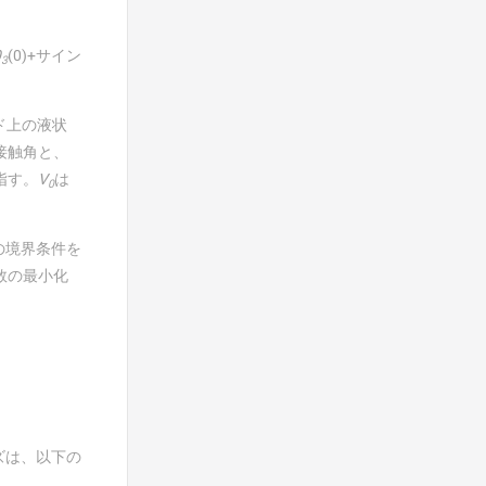
θ
(0)+サイン
3
ッド上の液状
接触角と、
指す。
V
は
0
の境界条件を
数の最小化
ズは、以下の