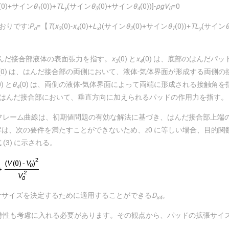
(0)+サイン
θ
(0))+
T
L
(サイン
θ
(0)+サイン
θ
(0))]-
ρgV
=0
1
y
3
4
0
とおりです:
P
=【
T
(
x
(0)-
x
(0)+
L
)(サイン
θ
(0)+サイン
θ
(0))+
TL
(サイン
d
3
4
x
2
1
y
はんだ接合部液体の表面張力を指す。
x
(0) と
x
(0) は、底部のはんだパ
3
4
(0) は、はんだ接合部の両側において、液体‐気体界面が形成する両側の
0) と
θ
(0) は、両側の液体-気体界面によって両端に形成される接触角を
4
はんだ接合部において、垂直方向に加えられるパッドの作用力を指す。
フレーム曲線は、初期値問題の有効な解法に基づき、はんだ接合部上端
解は、次の要件を満たすことができないため、
z
0 に等しい場合、目的関
3) に示される。
計サイズを決定するために適用することができる
D
。
x4
的特性も考慮に入れる必要があります。その観点から、パッドの拡張サイ