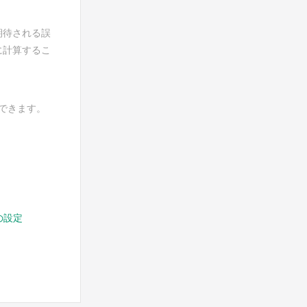
期待される誤
に計算するこ
ができます。
の設定