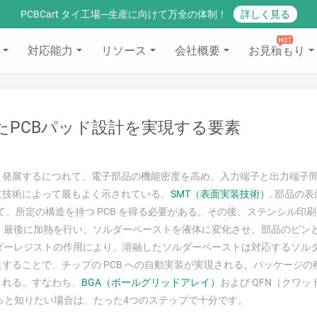
PCBCart タイ工場—生産に向けて万全の体制！
詳しく見る
対応能力
リソース
会社概要
お見積もり
たPCBパッド設計を実現する要素
と発展するにつれて、電子部品の機能密度を高め、入力端子と出力端子
立技術によって最もよく示されている。
SMT（表面実装技術）
. 部品の
して、所定の構造を持つ PCB を得る必要がある。その後、ステンシル印
。最後に加熱を行い、ソルダーペーストを液体に変化させ、部品のピンと 
ルダーレジストの作用により、溶融したソルダーペーストは対応するソル
することで、チップの PCB への自動実装が実現される。パッケージの
される。すなわち、
BGA（ボールグリッドアレイ）
および QFN（クワッ
もっと知りたい場合は、たった4つのステップで十分です。