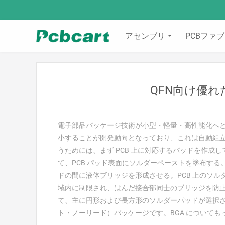
アセンブリ
PCBファブ
QFN向け優れ
電子部品パッケージ技術が小型・軽量・高性能化へ
小することが開発動向となっており、これは自動組
うためには、まず PCB 上に対応するパッドを作成
て、PCB パッド表面にソルダーペーストを塗布する
ドの間に液体ブリッジを形成させる。PCB 上のソ
域内に制限され、はんだ接合部同士のブリッジを防止
て、主に円形および長方形のソルダーパッドが選択
ト・ノーリード）パッケージです。BGA について