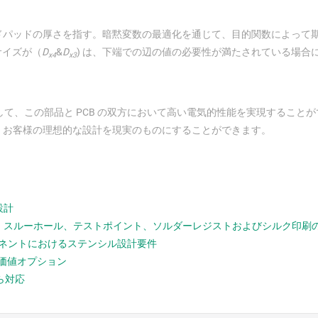
ドパッドの厚さを指す。暗黙変数の最適化を通じて、目的関数によって
サイズが（
D
&
D
) は、下端での辺の値の必要性が満たされている場合
x4
x3
して、この部品と PCB の双方において高い電気的性能を実現すること
t は、お客様の理想的な設計を現実のものにすることができます。
設計
続、スルーホール、テストポイント、ソルダーレジストおよびシルク印刷
ポーネントにおけるステンシル設計要件
付加価値オプション
から対応