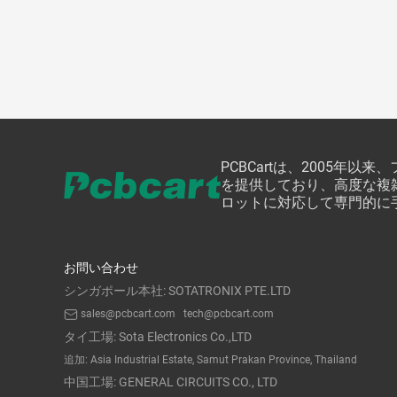
PCBCartは、2005年
を提供しており、高度な複
ロットに対応して専門的に
お問い合わせ
シンガポール本社: SOTATRONIX PTE.LTD
sales@pcbcart.com
tech@pcbcart.com
タイ工場: Sota Electronics Co.,LTD
追加: Asia Industrial Estate, Samut Prakan Province, Thailand
中国工場: GENERAL CIRCUITS CO., LTD