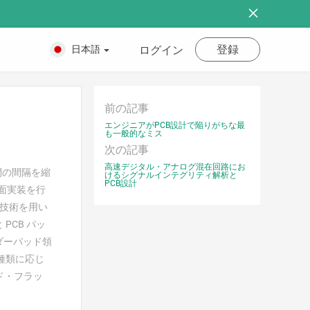
登録
日本語
ログイン
前の記事
エンジニアがPCB設計で陥りがちな最
も一般的なミス
次の記事
高速デジタル・アナログ混在回路にお
間の間隔を縮
けるシグナルインテグリティ解析と
PCB設計
表面実装を行
刷技術を用い
PCB パッ
ダーパッド領
種類に応じ
ド・フラッ