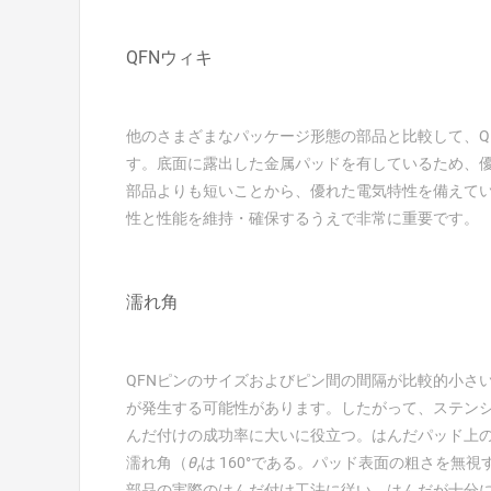
QFNウィキ
他のさまざまなパッケージ形態の部品と比較して、QF
す。底面に露出した金属パッドを有しているため、優
部品よりも短いことから、優れた電気特性を備えていま
性と性能を維持・確保するうえで非常に重要です。
濡れ角
QFNピンのサイズおよびピン間の間隔が比較的小さ
が発生する可能性があります。したがって、ステンシ
んだ付けの成功率に大いに役立つ。はんだパッド上の
濡れ角（
θ
は 160°である。パッド表面の粗さを無
r
部品の実際のはんだ付け工法に従い、はんだが十分