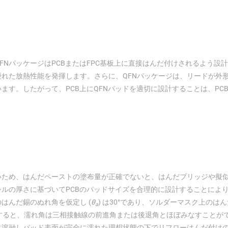
NパッケージはPCBまたはFPC基板上に直接はんだ付けされるよう設
れた放熱性能を発揮します。さらに、QFNパッケージは、リードが外
す。したがって、PCB上にQFNパッドを適切に設計することは、PC
いため、はんだペーストの塗布量が正確でないと、はんだブリッジや擬
ルの厚さに基づいてPCBのパッドサイズを合理的に設計することによ
はんだ錫のぬれ角を仮定し (
θ
) は30°であり、ソルダーマスク上のは
a
視すると、濡れ角は三相接触線の前進角または後退角とほぼみなすことがで
に溶融しパッド表面が完全に濡れた理想状態の下でリフローはんだ付け