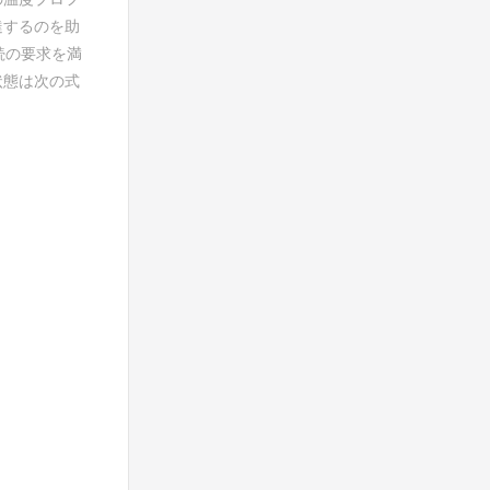
達するのを助
続の要求を満
状態は次の式