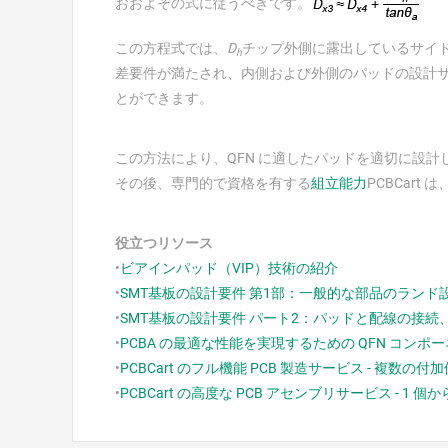
おおよその式に従うべきです。
この方程式では、
D
チップ外側に露出しているサイ
h
差要件が満たされ、内側および外側のパッドの設計
とができます。
この方法により、QFN に適したパッドを適切に設計
その後、専門的で資格を有する
組立能力
PCBCar
役立つリソース
•
ビアインパッド（VIP）技術の紹介
•
SMT基板の設計要件 第1部：一般的な部品のランド
•
SMT基板の設計要件 パート2：パッドと配線の接
•
PCBA の最適な性能を実現するための QFN コン
•
PCBCart のフル機能 PCB 製造サービス - 複数の
•
PCBCart の高度な PCB アセンブリサービス - 1 個