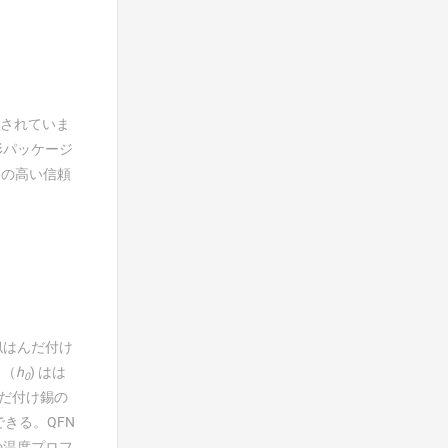
計されていま
形パッケージ
Bの高い信頼
似はんだ付け
り（
h
) はは
0
んだ付け錫の
きる。QFN
の温度プロフ