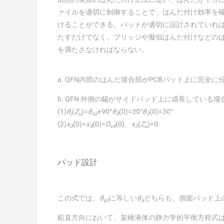
ァイルを適切に制御することで、はんだ付け効率を
けることができる。パッドが適切に設計されていれば
たすだけでなく、ブリッジや擬似はんだ付けなどの
を満たさなければならない。
a. QFN内部のはんだ接合部がPCBパッド上に完全
b. QFN 外側の錫がサイドパッド上に成長している場
(1)
θ
(
Z
)=
θ
+90°
θ
(0)=30°
θ
(0)=30°
j
u
s3
4
3
(2)
x
(0)=
x
(0)=
D
(0)、
x
(
Z
)=0.
3
4
x4
3
u
パッド設計
この式では、
θ
に等しい
θ
どちらも、側面パッド上
s3
a
鉛直方向において、架橋液体の静力学的平衡方程式