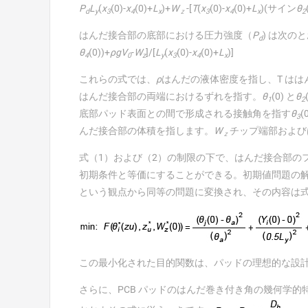
P
L
(
x
(0)-
x
(0)+
L
)+
W
-[
T
(
x
(0)-
x
(0)+
L
)(サイン
θ
d
y
3
4
x
ｚ
3
4
x
2
はんだ接合部の底部における圧力強度（
P
) は次の
d
θ
(0))+
ρgV
-
W
]/[
L
(
x
(0)-
x
(0)+
L
)]
4
0
z
y
3
4
x
これらの式では、
ρ
はんだの液体密度を指し、T は
はんだ接合部の両端におけるずれを指す。
θ
(0) と
θ
1
2
底部パッド表面との間で形成される接触角を指す
θ
(
3
んだ接合部の体積を指します。
W
チップ端部および
ｚ
式（1）および（2）の制限の下で、はんだ接合部の
初期条件と等価にすることができる。初期値問題の
という観点から同等の問題に変換され、その内容は式 (
この最小化された目的関数は、パッドの理想的な設
さらに、PCB パッドのはんだ巻き付き角の幾何学