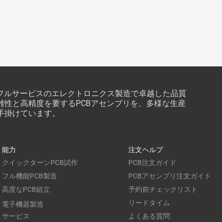
以来、フルサービスのエレクトロニクス製造で卓越した品質
雑性と高精度を要するPCBアセンブリを、多様な生産
手掛けています。
能力
注文ヘルプ
クイックターンPCB試作
PCB注文ガイド
フル機能PCB製造
PCBアセンブリ注文ガイド
高度なPCB組立
予約前チェックリスト
リードタイム
電子機器製造
サービス
よくある質問