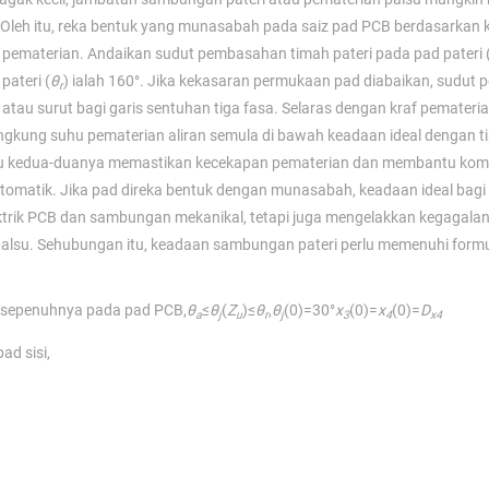
. Oleh itu, reka bentuk yang munasabah pada saiz pad PCB berdasarkan 
pematerian. Andaikan sudut pembasahan timah pateri pada pad pateri 
pateri (
θ
) ialah 160°. Jika kekasaran permukaan pad diabaikan, sudu
r
tau surut bagi garis sentuhan tiga fasa. Selaras dengan kraf pemateria
kung suhu pematerian aliran semula di bawah keadaan ideal dengan ti
pu kedua-duanya memastikan kecekapan pematerian dan membantu ko
matik. Jika pad direka bentuk dengan munasabah, keadaan ideal bag
ektrik PCB dan sambungan mekanikal, tetapi juga mengelakkan kegagala
alsu. Sehubungan itu, keadaan sambungan pateri perlu memenuhi formul
n sepenuhnya pada pad PCB,
θ
≤
θ
(
Z
)≤
θ
,
θ
(0)=30°
x
(0)=
x
(0)=
D
a
j
u
r
j
3
4
x4
ad sisi,