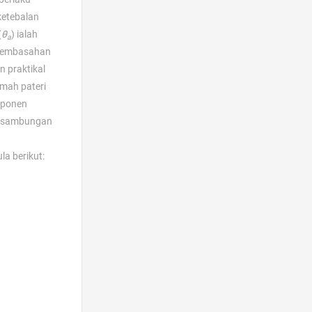
ketebalan
(
θ
) ialah
a
t pembasahan
n praktikal
mah pateri
mponen
i sambungan
n
a berikut: