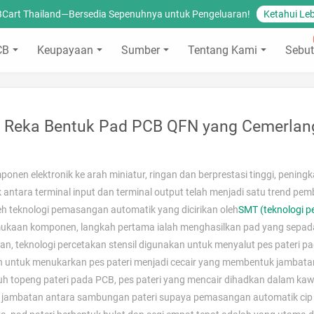
BCart Thailand—Bersedia Sepenuhnya untuk Pengeluaran!
Ketahui Leb
CB
Keupayaan
Sumber
Tentang Kami
Sebut
 Reka Bentuk Pad PCB QFN yang Cemerlan
n elektronik ke arah miniatur, ringan dan berprestasi tinggi, pening
ntara terminal input dan terminal output telah menjadi satu trend p
leh teknologi pemasangan automatik yang dicirikan oleh
SMT (teknologi 
ukaan komponen, langkah pertama ialah menghasilkan pad yang sepa
n, teknologi percetakan stensil digunakan untuk menyalut pes pateri p
 untuk menukarkan pes pateri menjadi cecair yang membentuk jambatan
h topeng pateri pada PCB, pes pateri yang mencair dihadkan dalam ka
 jambatan antara sambungan pateri supaya pemasangan automatik ci