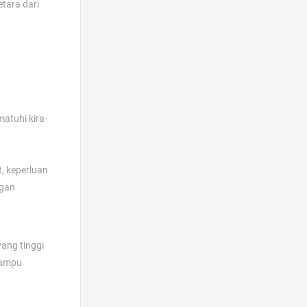
tara dari
atuhi kira-
, keperluan
ngan
ang tinggi
mampu