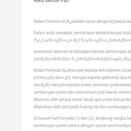
Reka Bentuk Pad
Dalam formula ini,
θ
adalah sama dengan
θ
kedua-du
s3
a
Dalam arah menegak, persamaan keseimbangan statik
P
L
(
x
(0)-
x
(0)+
L
)+
W
-[
T
(
x
(0)-
x
(0)+
L
)(sin
θ
(0)+s
d
y
3
4
x
z
3
4
x
2
Keamatan tekanan di bahagian bawah sambungan pat
(sin
θ
(0)+sin
θ
(0))+
TL
(sin
θ
(0)+sin
θ
(0))+
ρgV
-
W
]
2
1
y
3
4
0
z
Dalam formula ini,
ρ
merujuk kepada ketumpatan cecai
pateri;
x
(0) dan
x
(0) merujuk kepada gelinciran dua 
3
4
dan
θ
(0) merujuk kepada sudut sentuhan pada kedua
2
sambungan pateri dan permukaan pad bawah semen
dibentuk oleh antara muka cecair-gas pada kedua-dua 
dikenakan oleh pad pada hujung cip dan sambungan 
Di bawah had formula (1) dan (2), lengkung rangka 
sambungan pateri setara dengan syarat awal berdasa