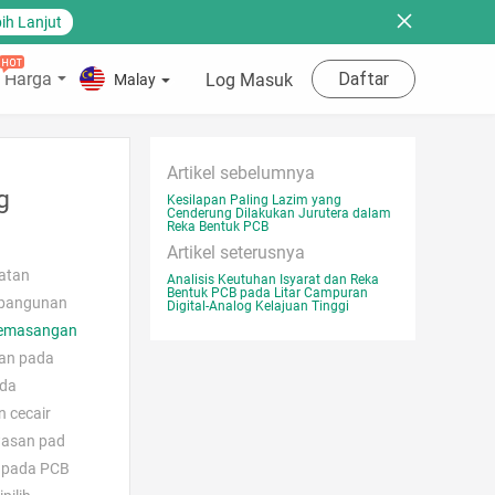
ih Lanjut
 Harga
Daftar
Log Masuk
Malay
Artikel sebelumnya
g
Kesilapan Paling Lazim yang
Cenderung Dilakukan Jurutera dalam
Reka Bentuk PCB
Artikel seterusnya
katan
Analisis Keutuhan Isyarat dan Reka
Bentuk PCB pada Litar Campuran
embangunan
Digital-Analog Kelajuan Tinggi
pemasangan
dan pada
ada
 cecair
wasan pad
p pada PCB