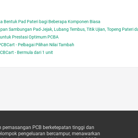
a Bentuk Pad Pateri bagi Beberapa Komponen Biasa
an Sambungan Pad-Jejak, Lubang Tembus, Titik Ujian, Topeng Pateri da
 untuk Prestasi Optimum PCBA
BCart - Pelbagai Pilihan Nilai Tambah
Cart - Bermula dari 1 unit
 pemasangan PCB berketepatan tinggi dan
 kelompok pengeluaran bercampur, menawarkan