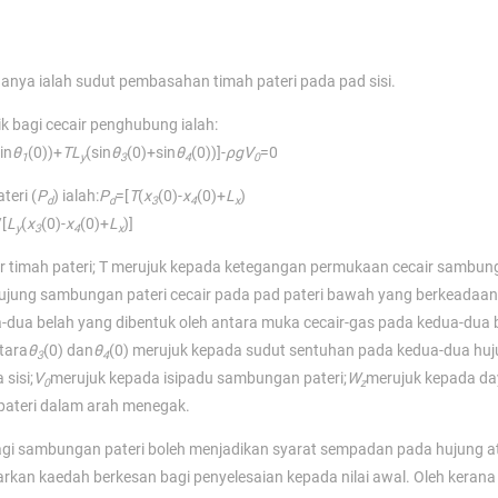
anya ialah sudut pembasahan timah pateri pada pad sisi.
 bagi cecair penghubung ialah:
in
θ
(0))+
T
L
(sin
θ
(0)+sin
θ
(0))]-
ρgV
=0
1
y
3
4
0
eri (
P
) ialah:
P
=[
T
(
x
(0)-
x
(0)+
L
)
d
d
3
4
x
/[
L
(
x
(0)-
x
(0)+
L
)]
y
3
4
x
r timah pateri; T merujuk kepada ketegangan permukaan cecair sambun
hujung sambungan pateri cecair pada pad pateri bawah yang berkeadaan 
-dua belah yang dibentuk oleh antara muka cecair-gas pada kedua-dua 
tara
θ
(0) dan
θ
(0) merujuk kepada sudut sentuhan pada kedua-dua hu
3
4
sisi;
V
merujuk kepada isipadu sambungan pateri;
W
merujuk kepada da
0
z
pateri dalam arah menegak.
bagi sambungan pateri boleh menjadikan syarat sempadan pada hujung a
rkan kaedah berkesan bagi penyelesaian kepada nilai awal. Oleh kerana