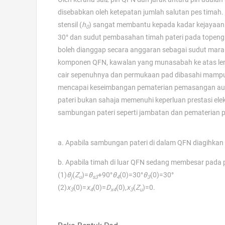
disebabkan oleh ketepatan jumlah salutan pes timah
stensil (
h
) sangat membantu kepada kadar kejayaan 
0
30° dan sudut pembasahan timah pateri pada topeng 
boleh dianggap secara anggaran sebagai sudut mara a
komponen QFN, kawalan yang munasabah ke atas leng
cair sepenuhnya dan permukaan pad dibasahi mam
mencapai keseimbangan pematerian pemasangan auto
pateri bukan sahaja memenuhi keperluan prestasi el
sambungan pateri seperti jambatan dan pematerian p
a. Apabila sambungan pateri di dalam QFN diagihka
b. Apabila timah di luar QFN sedang membesar pada p
(1)
θ
(
Z
)=
θ
+90°
θ
(0)=30°
θ
(0)=30°
j
u
s3
4
3
(2)
x
(0)=
x
(0)=
D
(0),
x
(
Z
)=0.
3
4
x4
3
u