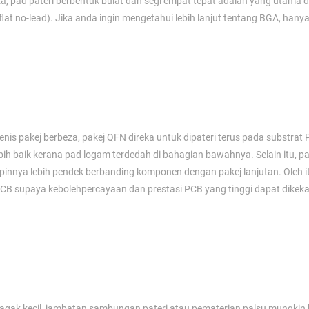
a, pad pateri berbentuk bulat dan segi empat tepat adalah yang utama dip
lat no-lead). Jika anda ingin mengetahui lebih lanjut tentang BGA, han
s pakej berbeza, pakej QFN direka untuk dipateri terus pada substrat
 baik kerana pad logam terdedah di bahagian bawahnya. Selain itu, p
 pinnya lebih pendek berbanding komponen dengan pakej lanjutan. Oleh i
CB supaya kebolehpercayaan dan prestasi PCB yang tinggi dapat dikek
h agak kecil, jambatan sambungan pateri atau pematerian palsu mungkin 