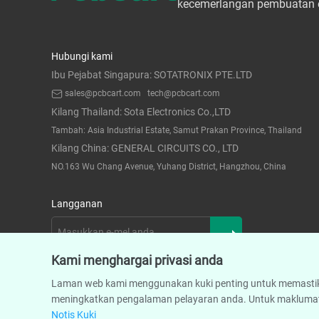
kecemerlangan pembuatan e
Hubungi kami
Ibu Pejabat Singapura: SOTATRONIX PTE.LTD
sales@pcbcart.com
tech@pcbcart.com
Kilang Thailand: Sota Electronics Co.,LTD
Tambah: Asia Industrial Estate, Samut Prakan Province, Thailand
Kilang China: GENERAL CIRCUITS CO., LTD
NO.163 Wu Chang Avenue, Yuhang District, Hangzhou, China
Langganan
Kami menghargai privasi anda
Laman web kami menggunakan kuki penting untuk memastikan 
meningkatkan pengalaman pelayaran anda. Untuk maklumat l
Notis Kuki