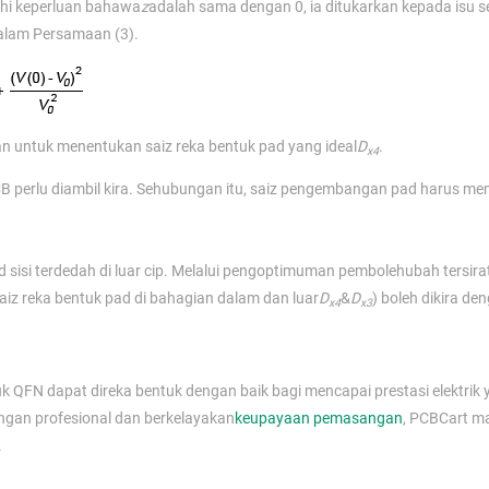
hi keperluan bahawa
z
adalah sama dengan 0, ia ditukarkan kepada isu se
dalam Persamaan (3).
an untuk menentukan saiz reka bentuk pad yang ideal
D
.
x4
 PCB perlu diambil kira. Sehubungan itu, saiz pengembangan pad harus mem
 sisi terdedah di luar cip. Melalui pengoptimuman pembolehubah tersirat
 saiz reka bentuk pad di bahagian dalam dan luar
D
&
D
) boleh dikira de
x4
x3
QFN dapat direka bentuk dengan baik bagi mencapai prestasi elektrik y
ngan profesional dan berkelayakan
keupayaan pemasangan
, PCBCart 
.