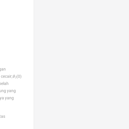
gan
cecair;
θ
(0)
1
belah
jung yang
ya yang
tas