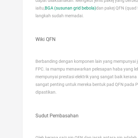
dapat dilaksanakan. Mengikut jenis pakej yang berbez
iaitu,
BGA (susunan grid bebola)
dan pakej QFN (quad f
langkah sudah memadai.
Wiki QFN
Berbanding dengan komponen lain yang mempunyai jeni
FPC. Ia mampu menawarkan pelesapan haba yang lebih
mempunyai prestasi elektrik yang sangat baik kerana
sangat penting untuk mereka bentuk pad QFN pada P
dipastikan.
Sudut Pembasahan
Oleh kerana saiz pin QFN dan jarak antara pin adala