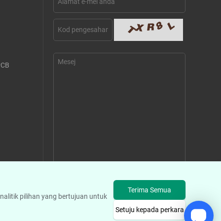
PCB
Hantar Mesej
Terima Semua
litik pilihan yang bertujuan untuk
Setuju kepada perkara