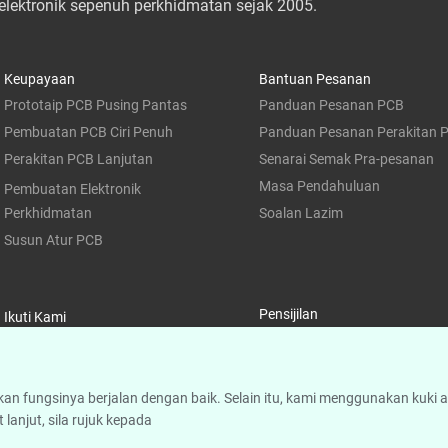
lektronik sepenuh perkhidmatan sejak 2005.
Keupayaan
Bantuan Pesanan
Prototaip PCB Pusing Pantas
Panduan Pesanan PCB
Pembuatan PCB Ciri Penuh
Panduan Pesanan Perakitan 
Perakitan PCB Lanjutan
Senarai Semak Pra-pesanan
Masa Pendahuluan
Pembuatan Elektronik
Perkhidmatan
Soalan Lazim
Susun Atur PCB
Pensijilan
Ikuti Kami
fungsinya berjalan dengan baik. Selain itu, kami menggunakan kuki ana
anjut, sila rujuk kepada