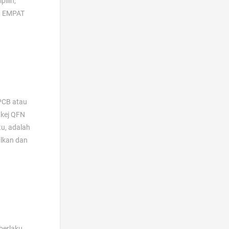
ilih,
ya EMPAT
 PCB atau
akej QFN
tu, adalah
alkan dan
berlaku