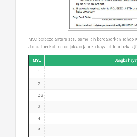
MSD berbeza antara satu sama lain berdasarkan Tahap 
Jadual berikut menunjukkan jangka hayat di luar bekas 
MSL
Jangka hayat
1
2
2a
3
4
5