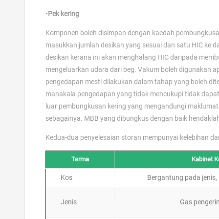
•
Pek kering
Komponen boleh disimpan dengan kaedah pembungkusan k
masukkan jumlah desikan yang sesuai dan satu HIC ke dal
desikan kerana ini akan menghalang HIC daripada memba
mengeluarkan udara dari beg. Vakum boleh digunakan ap
pengedapan mesti dilakukan dalam tahap yang boleh di
manakala pengedapan yang tidak mencukupi tidak dapat b
luar pembungkusan kering yang mengandungi maklumat se
sebagainya. MBB yang dibungkus dengan baik hendaklah
Kedua-dua penyelesaian storan mempunyai kelebihan dan 
Terma
Kabinet K
Kos
Bergantung pada jenis, 
Jenis
Gas pengerin