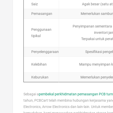
Saiz
Agak besar (satu at
Pemasangan
Memerlukan sambung
Penyimpanan sementara di
Penggunaan
inventori ja
tipikal
Terpakai untuk pera
Penyelenggaraan
Spesifikasi penge
Kelebihan
Mampu menyimpan k
Keburukan
Memerlukan penyele
Sebagai a
pembekal perkhidmatan pemasangan PCB turn
tahun, PCBCart telah membina hubungan kerjasama yang
Electronics, Arrow Electronics dan lain-lain. Untuk me