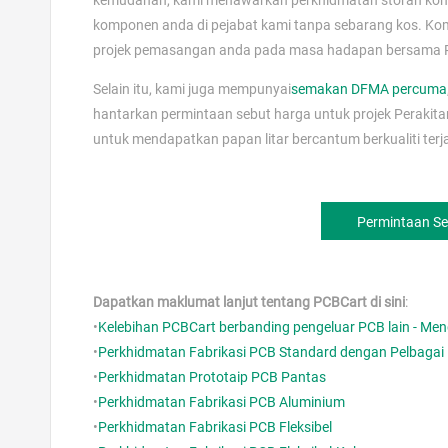
kemudahan, kami menawarkan perkhidmatan storan komp
komponen anda di pejabat kami tanpa sebarang kos. Ko
projek pemasangan anda pada masa hadapan bersama 
Selain itu, kami juga mempunyai
semakan DFMA percuma
hantarkan permintaan sebut harga untuk projek Perakita
untuk mendapatkan papan litar bercantum berkualiti ter
Permintaan S
Dapatkan maklumat lanjut tentang PCBCart di sini
:
•
Kelebihan PCBCart berbanding pengeluar PCB lain - Me
•
Perkhidmatan Fabrikasi PCB Standard dengan Pelbagai P
•
Perkhidmatan Prototaip PCB Pantas
•
Perkhidmatan Fabrikasi PCB Aluminium
•
Perkhidmatan Fabrikasi PCB Fleksibel