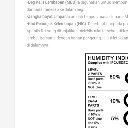
•
Beg Kalis Lembapan (MBB)
Ia digunakan untuk membung
daripada meresap ke dalam beg.
•
Jangka hayat simpan
Ia adalah tempoh masa di mana M
•
Kad Penunjuk Kelembapan (HIC)
. Diperbuat daripada p
Apabila RH yang ditunjukkan melebihi nilai tersebut, t
jambu. Bersama dengan bahan pengering, HIC diletakk
di dalamnya.