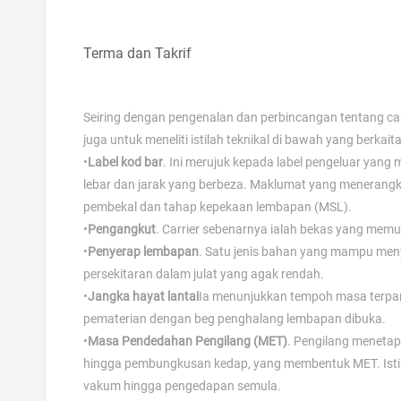
Terma dan Takrif
Seiring dengan pengenalan dan perbincangan tentang ca
juga untuk meneliti istilah teknikal di bawah yang berk
•
Label kod bar
. Ini merujuk kepada label pengeluar yang
lebar dan jarak yang berbeza. Maklumat yang menerangk
pembekal dan tahap kepekaan lembapan (MSL).
•
Pengangkut
. Carrier sebenarnya ialah bekas yang memu
•
Penyerap lembapan
. Satu jenis bahan yang mampu men
persekitaran dalam julat yang agak rendah.
•
Jangka hayat lantai
Ia menunjukkan tempoh masa terpan
pematerian dengan beg penghalang lembapan dibuka.
•
Masa Pendedahan Pengilang (MET)
. Pengilang meneta
hingga pembungkusan kedap, yang membentuk MET. Istil
vakum hingga pengedapan semula.