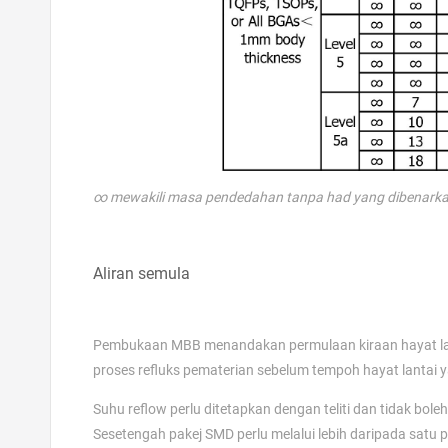
∞ mewakili masa pendedahan tanpa had yang dibenarka
Aliran semula
Pembukaan MBB menandakan permulaan kiraan hayat lant
proses refluks pematerian sebelum tempoh hayat lantai 
Suhu reflow perlu ditetapkan dengan teliti dan tidak bol
Sesetengah pakej SMD perlu melalui lebih daripada satu p