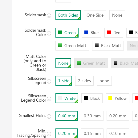
OK
Soldermask
Both Sides
One Side
None
Soldermask
Green
Blue
Red
B
Color
Green Matt
Black Matt
Non
Matt Color
(only add to
None
Green Matt
Black Mat
Green or
Black)
Silkscreen
1 side
2 sides
none
Legend
Silkscreen
White
Black
Yellow
Legend Color
Smallest Holes
0.40 mm
0.30 mm
0.20 mm
0
Min.
0.20 mm
0.15 mm
0.10 mm
Tracing/Spacing