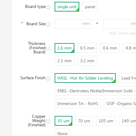
Board type
single unit
panel
mm
m
Board Size
*
min: 3mm ma
Thickness
(Finished
1.6 mm
0.5 mm
0.6 mm
0.8 
Board)
2.5 mm
3.2 mm
Surface Finish
HASL -Hot Air Solder Leveling
Lead Fr
ENIG -Electroless Nickle/Immersion Gold 
Notis
Immersion Tin - RoHS
OSP -Organic So
Penyerahan pertanyaan berjaya dan kami akan
Copper
Weight
35 um
70 um
105 um
140 u
memberikan sebut harga kepada anda dalam masa
(Finished)
48 jam.
None