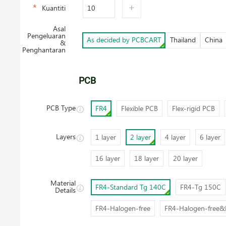
+
Kuantiti
Asal
Pengeluaran
As decided by PCBCART
Thailand
China
&
Penghantaran
PCB
PCB Type
FR4
Flexible PCB
Flex-rigid PCB
Layers
1 layer
2 layer
4 layer
6 layer
16 layer
18 layer
20 layer
Material
FR4-Standard Tg 140C
FR4-Tg 150C
Details
FR4-Halogen-free
FR4-Halogen-free&