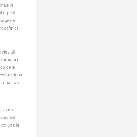
mais ils
i-ci peut
chage de
e définies.
 vias afin
performances
 ou de la
pénètre dans
ur qualité ne
us à un
isément, il
pection afin