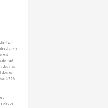
ients, il
tre d’un via
lement
néralement
ge des vias
et de mes
ieur à 75 %.
s :
ne plaque