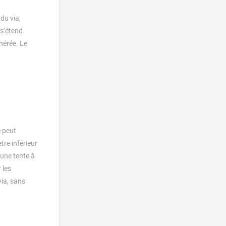
du via,
 s’étend
énérée. Le
e peut
tre inférieur
 une tente à
 les
via, sans