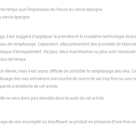
me temps que l’impression de l’encre du vernis épargne.
u vernis épargne
t
e, il est suggéré d’appliquer la première et la troisième technologie de 
eau de remplissage. Cependant, elles présentent des procédés de fabrica
 plaque d’échappement. De plus, deux imprimantes ou plus sont nécessai
 plus de temps.
n élevée, mais il est assez difficile de contrôler le remplissage des vias. C
issage des vias entraînera une couche de cuivre de via trop fine ou une r
artie précédente de cet article.
le ne sera donc pas abordée dans la suite de cet article.
hage de vias incomplet ou insuffisant se produit en présence d’une fine c