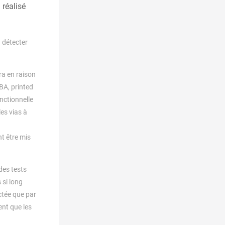
 réalisé
a détecter
ra en raison
BA, printed
nctionnelle
les vias à
nt être mis
des tests
 si long
ectée que par
ent que les