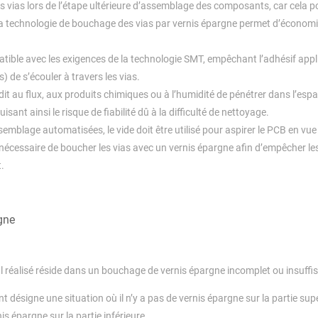
 vias lors de l’étape ultérieure d’assemblage des composants, car cela p
de la technologie de bouchage des vias par vernis épargne permet d’économi
tible avec les exigences de la technologie SMT, empêchant l’adhésif appl
) de s’écouler à travers les vias.
it au flux, aux produits chimiques ou à l’humidité de pénétrer dans l’espa
ant ainsi le risque de fiabilité dû à la difficulté de nettoyage.
emblage automatisées, le vide doit être utilisé pour aspirer le PCB en vue
 nécessaire de boucher les vias avec un vernis épargne afin d’empêcher les
.
gne
 réalisé réside dans un bouchage de vernis épargne incomplet ou insuffis
 désigne une situation où il n’y a pas de vernis épargne sur la partie sup
nis épargne sur la partie inférieure.