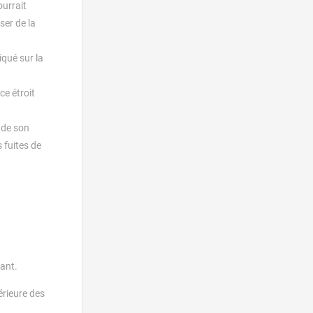
ourrait
ser de la
iqué sur la
ce étroit
 de son
 fuites de
ant.
érieure des