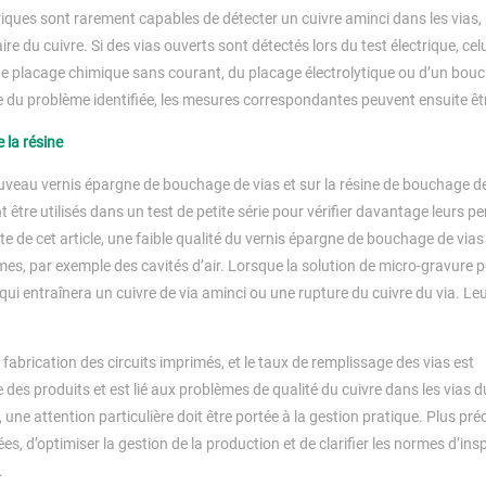
iques sont rarement capables de détecter un cuivre aminci dans les vias, 
re du cuivre. Si des vias ouverts sont détectés lors du test électrique, celu
vre de placage chimique sans courant, du placage électrolytique ou d’un bou
se du problème identifiée, les mesures correspondantes peuvent ensuite êtr
 la résine
ouveau vernis épargne de bouchage de vias et sur la résine de bouchage de
ent être utilisés dans un test de petite série pour vérifier davantage leurs 
e de cet article, une faible qualité du vernis épargne de bouchage de vias
mes, par exemple des cavités d’air. Lorsque la solution de micro-gravure 
e qui entraînera un cuivre de via aminci ou une rupture du cuivre du via. Le
 fabrication des circuits imprimés, et le taux de remplissage des vias est
 des produits et est lié aux problèmes de qualité du cuivre dans les vias d
ne attention particulière doit être portée à la gestion pratique. Plus préc
, d’optimiser la gestion de la production et de clarifier les normes d’ins
.