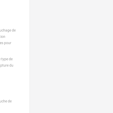
bouchage de
tion
res pour
e type de
upture du
ouche de