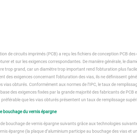
tion de circuits imprimés (PCB) a reçu les fichiers de conception PCB des cl
bturer et sur les exigences correspondantes. De manière générale, le diamè
être trop grand, car un diamètre trop important rend l’obturation plus faci
lent des exigences concernant l’obturation des vias, ils ne définissent gé
des vias obturés. Conformément aux normes de l’IPC, le taux de remplissa
a base des exigences fixées par la grande majorité des fabricants de PCB 
st préférable que les vias obturés présentent un taux de remplissage supér
 de bouchage du vernis épargne
es de bouchage de vernis épargne suivants grâce aux technologies suivante
nis épargne (la plaque d’aluminium participe au bouchage des vias et u