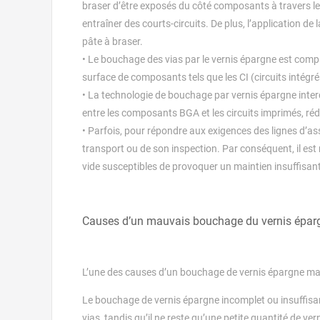
braser d’être exposés du côté composants à travers les
entraîner des courts-circuits. De plus, l’application 
pâte à braser.
• Le bouchage des vias par le vernis épargne est compa
surface de composants tels que les CI (circuits intégrés
• La technologie de bouchage par vernis épargne interd
entre les composants BGA et les circuits imprimés, réduis
• Parfois, pour répondre aux exigences des lignes d’ass
transport ou de son inspection. Par conséquent, il est
vide susceptibles de provoquer un maintien insuffisant
Causes d’un mauvais bouchage du vernis épar
L’une des causes d’un bouchage de vernis épargne mal
Le bouchage de vernis épargne incomplet ou insuffisant
vias, tandis qu’il ne reste qu’une petite quantité de ver