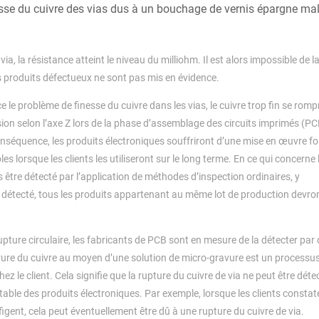
sse du cuivre des vias dus à un bouchage de vernis épargne mal
ia, la résistance atteint le niveau du milliohm. Il est alors impossible de l
s produits défectueux ne sont pas mis en évidence.
e le problème de finesse du cuivre dans les vias, le cuivre trop fin se romp
on selon l’axe Z lors de la phase d’assemblage des circuits imprimés (PC
séquence, les produits électroniques souffriront d’une mise en œuvre fo
s lorsque les clients les utiliseront sur le long terme. En ce qui concerne 
 être détecté par l’application de méthodes d’inspection ordinaires, y
est détecté, tous les produits appartenant au même lot de production devro
rupture circulaire, les fabricants de PCB sont en mesure de la détecter par 
vure du cuivre au moyen d’une solution de micro-gravure est un processus
hez le client. Cela signifie que la rupture du cuivre de via ne peut être dét
table des produits électroniques. Par exemple, lorsque les clients constat
igent, cela peut éventuellement être dû à une rupture du cuivre de via.