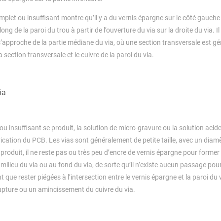
let ou insuffisant montre qu’il y a du vernis épargne sur le côté gauche 
long de la paroi du trou à partir de l’ouverture du via sur la droite du via. Il
l s’approche de la partie médiane du via, où une section transversale est g
 section transversale et le cuivre de la paroi du via.
ia
 insuffisant se produit, la solution de micro-gravure ou la solution acid
rication du PCB. Les vias sont généralement de petite taille, avec un diamè
oduit, il ne reste pas ou très peu d’encre de vernis épargne pour former
u milieu du via ou au fond du via, de sorte qu’il n’existe aucun passage pour
t que rester piégées à l’intersection entre le vernis épargne et la paroi du 
 rupture ou un amincissement du cuivre du via.