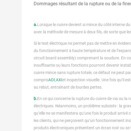
Dommages résultant de la rupture ou de la fine
a.
Lorsque le cuivre devient si mince du côté interne du v
avec la méthode de mesure à deux fils, de sorte que le
Si le test électrique ne permet pas de mettre en évidenc
du fonctionnement à haute température et de l’expansi
circuit board assembly) comprenant la soudure. En con
insuffisante ou leurs fonctions pourront devenir instable
cuivre mince sans rupture totale, ce défaut ne peut pas
compris
AOI
,
AXI
et inspection visuelle. Une fois qu’il 
au rebut, entraînant de lourdes pertes.
b.
En ce qui concerne la rupture du cuivre de via ou la 
électriques. Néanmoins, un problème subsiste : la gra
qu’elle ne se manifestera qu’une fois le produit arrivé c
les clients, qui ne perçoivent qu’un fonctionnement ins
produits électroniques présentent un écran noir ou se f