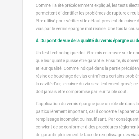
Comme il a été précédemment expliqué, les tests électr
permettent d’identifier les problèmes de rupture circulai
être utilisé pour vérifier si le défaut provient du cui
vias par le vernis épargne mal réalisé. Une fois la cau
d. Du point de vue de la qualité du vernis épargne ou de
Un test technologique doit être mis en œuvre sur le n
que leur qualité puisse être garantie. Ensuite, ils doiv
et leur qualité. Comme indiqué dans la partie précédent
résine de bouchage de vias entraînera certains problè
la cavité d’air, le cuivre du via sera lentement gravé, c
doit jamais être compromise par leur faible coût.
L’application du vernis épargne joue un rôle clé dans la
particulièrement important, car il concerne l’apparence
remplissage incomplet ou insuffisant. Par conséquent, u
convient de se conformer à des procédures réglementées
de garantir pleinement le taux de remplissage des vias