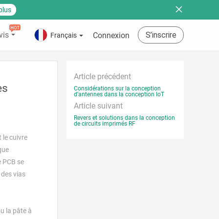
plus
vis
S’inscrire
Connexion
Français
Article précédent
es
Considérations sur la conception
d’antennes dans la conception IoT
Article suivant
Revers et solutions dans la conception
de circuits imprimés RF
 le cuivre
que
e PCB se
 des vias
u la pâte à