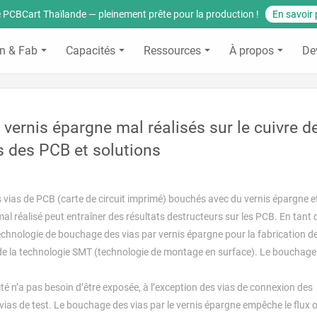
 PCBCart Thaïlande — pleinement prête pour la production !
En savoir 
n & Fab
Capacités
Ressources
À propos
De
 vernis épargne mal réalisés sur le cuivre d
s des PCB et solutions
es vias de PCB (carte de circuit imprimé) bouchés avec du vernis épargne et
l réalisé peut entraîner des résultats destructeurs sur les PCB. En tant 
technologie de bouchage des vias par vernis épargne pour la fabrication d
 de la technologie SMT (technologie de montage en surface). Le bouchage
rité n’a pas besoin d’être exposée, à l’exception des vias de connexion des
ias de test. Le bouchage des vias par le vernis épargne empêche le flux o