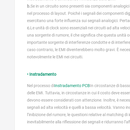
b.
Se in un circuito sono presenti sia componenti analogici
nel processo di layout. Poiché i segnali dei componenti d
esercitano una forte influenza sui segnali analogici. Per
c.
Le unità di clock sono essenziali nei circuiti ad alta velo
una sorgente di rumore, il che significa che questa unità
importante sorgente di interferenze condotte e di interfere
caso contrario, le EMI diventerebbero molto gravi. È necessa
notevolmente le EMI nei circuiti.
• Instradamento
Nel processo di
Instradamento PCB
In circostanze di basso
delle EMI. Tuttavia, in circostanze in cui il costo deve ess
devono essere considerati con attenzione. Inoltre, è necess
segnali ad alta velocità e quelli a bassa velocità. Vanno in
l’inibizione del rumore, le questioni relative al matching
inevitabilmente alla riflessione dei segnali e ridurranno l’affid