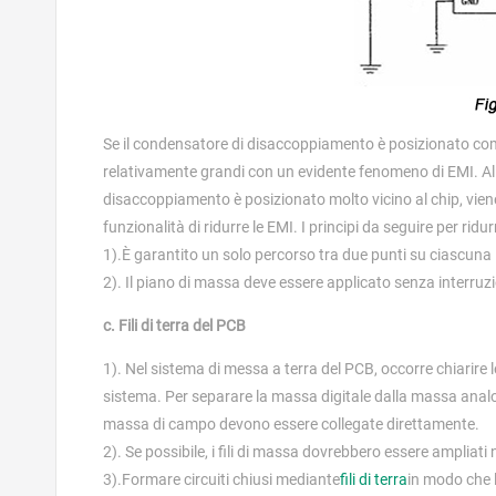
Se il condensatore di disaccoppiamento è posizionato come
relativamente grandi con un evidente fenomeno di EMI. Al c
disaccoppiamento è posizionato molto vicino al chip, vie
funzionalità di ridurre le EMI. I principi da seguire per ridur
1).È garantito un solo percorso tra due punti su ciascuna 
2). Il piano di massa deve essere applicato senza interruzi
c. Fili di terra del PCB
1). Nel sistema di messa a terra del PCB, occorre chiarire
sistema. Per separare la massa digitale dalla massa analog
massa di campo devono essere collegate direttamente.
2). Se possibile, i fili di massa dovrebbero essere ampliati
3).Formare circuiti chiusi mediante
fili di terra
in modo che l