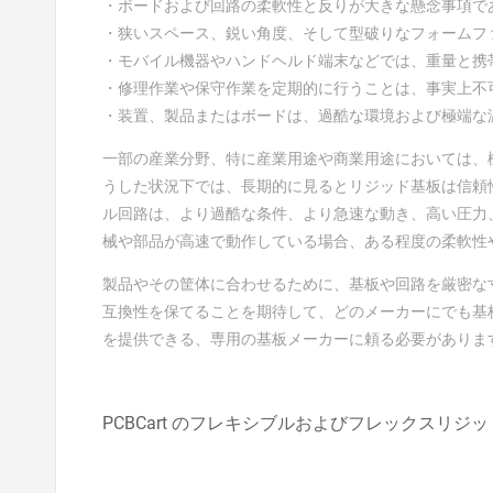
・ボードおよび回路の柔軟性と反りが大きな懸念事項で
・狭いスペース、鋭い角度、そして型破りなフォームフ
・モバイル機器やハンドヘルド端末などでは、重量と携
・修理作業や保守作業を定期的に行うことは、事実上不
・装置、製品またはボードは、過酷な環境および極端な
一部の産業分野、特に産業用途や商業用途においては、
うした状況下では、長期的に見るとリジッド基板は信頼
ル回路は、より過酷な条件、より急速な動き、高い圧力
械や部品が高速で動作している場合、ある程度の柔軟性
製品やその筐体に合わせるために、基板や回路を厳密な
互換性を保てることを期待して、どのメーカーにでも基
を提供できる、専用の基板メーカーに頼る必要がありま
PCBCart のフレキシブルおよびフレックスリジ