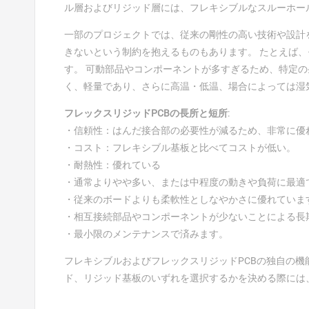
ル層およびリジッド層には、フレキシブルなスルーホー
一部のプロジェクトでは、従来の剛性の高い技術や設計
きないという制約を抱えるものもあります。 たとえば
す。 可動部品やコンポーネントが多すぎるため、特定の
く、軽量であり、さらに高温・低温、場合によっては湿
フレックスリジッドPCBの長所と短所
:
・信頼性：はんだ接合部の必要性が減るため、非常に優
・コスト：フレキシブル基板と比べてコストが低い。
・耐熱性：優れている
・通常よりやや多い、または中程度の動きや負荷に最適
・従来のボードよりも柔軟性としなやかさに優れていま
・相互接続部品やコンポーネントが少ないことによる長
・最小限のメンテナンスで済みます。
フレキシブルおよびフレックスリジッドPCBの独自の
ド、リジッド基板のいずれを選択するかを決める際には