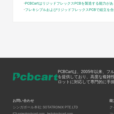
•
PCBCartはリジッドフレックスPCBを製造する能力が
•
フレキシブルおよびリジッドフレックスPCBで組立を
PCBCartは、2005年以
を提供しており、高度な複雑性
ロットに対応して専門的に手
お問い合わせ
能
シンガポール本社: SOTATRONIX PTE.LTD
ク
sales@pcbcart.com
tech@pcbcart.com
フ