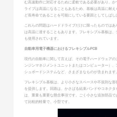
む高速動作に対応するために柔軟である必要があり、か
ライブは高温になることもあるため、基板は高温に耐え
ど長寿命であることを可能にしている要因としてしばし
これらの問題はハードドライブだけに限ったものではあ
は高温に達することもあります。フレキシブル基板は、
も使用されています。
自動車用電子機器におけるフレキシブルPCB
現代の自動車に関して言えば、その電子ハードウェアの
ンジンマネジメントユニットまたはコンピューター）、
シュボードシステムなど、さまざまなものが含まれます
フレキシブル基板は、より小さなスペースや不規則な形
を提供します。回路は、かさばる結束バンドやコネクタ
は、重量も重要な懸念事項です。ごく小さな追加部品で
て比較的軽量で、小型です。