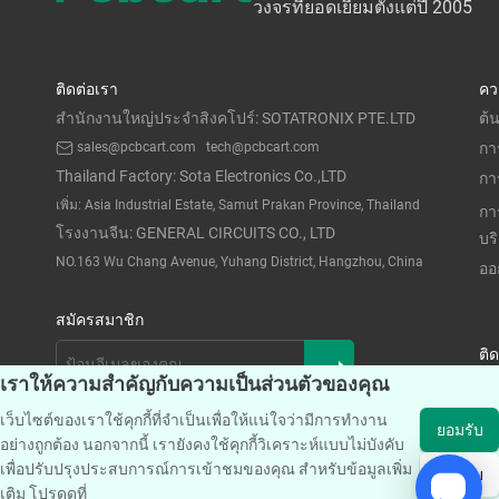
วงจรที่ยอดเยี่ยมตั้งแต่ปี 2005
ติดต่อเรา
คว
สำนักงานใหญ่ประจำสิงคโปร์: SOTATRONIX PTE.LTD
ต้
sales@pcbcart.com
tech@pcbcart.com
กา
Thailand Factory: Sota Electronics Co.,LTD
กา
เพิ่ม: Asia Industrial Estate, Samut Prakan Province, Thailand
กา
โรงงานจีน: GENERAL CIRCUITS CO., LTD
บร
NO.163 Wu Chang Avenue, Yuhang District, Hangzhou, China
ออ
สมัครสมาชิก
ติ
เราให้ความสำคัญกับความเป็นส่วนตัวของคุณ
เว็บไซต์ของเราใช้คุกกี้ที่จำเป็นเพื่อให้แน่ใจว่ามีการทำงาน
ยอมรับ
อย่างถูกต้อง นอกจากนี้ เรายังคงใช้คุกกี้วิเคราะห์แบบไม่บังคับ
เพื่อปรับปรุงประสบการณ์การเข้าชมของคุณ สำหรับข้อมูลเพิ่ม
ทั้งหมด
ยอมรับ
เติม โปรดดูที่