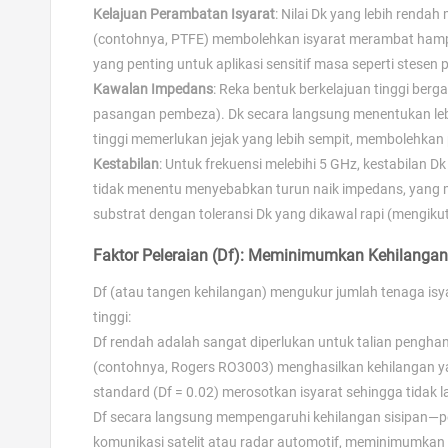
Kelajuan Perambatan Isyarat
: Nilai Dk yang lebih rend
(contohnya, PTFE) membolehkan isyarat merambat hampir 
yang penting untuk aplikasi sensitif masa seperti stese
Kawalan Impedans
: Reka bentuk berkelajuan tinggi ber
pasangan pembeza). Dk secara langsung menentukan leb
tinggi memerlukan jejak yang lebih sempit, membolehka
Kestabilan
: Untuk frekuensi melebihi 5 GHz, kestabilan D
tidak menentu menyebabkan turun naik impedans, yang
substrat dengan toleransi Dk yang dikawal rapi (mengi
Faktor Peleraian (Df): Meminimumkan Kehilangan 
Df (atau tangen kehilangan) mengukur jumlah tenaga isya
tinggi:
Df rendah adalah sangat diperlukan untuk talian pengha
(contohnya, Rogers RO3003) menghasilkan kehilangan ya
standard (Df = 0.02) merosotkan isyarat sehingga tidak 
Df secara langsung mempengaruhi kehilangan sisipan—peng
komunikasi satelit atau radar automotif, meminimumkan 