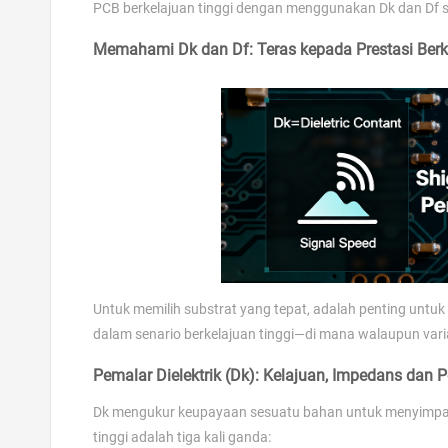
PCB berkelajuan tinggi dengan menggunakan Dk dan Df seb
Memahami Dk dan Df: Teras kepada Prestasi Berk
Untuk memilih substrat yang tepat, adalah penting unt
dalam senario berkelajuan tinggi—di mana walaupun var
Pemalar Dielektrik (Dk): Kelajuan, Impedans dan 
Dk mengukur keupayaan sesuatu bahan untuk menyimpan 
tinggi adalah tiga kali ganda: