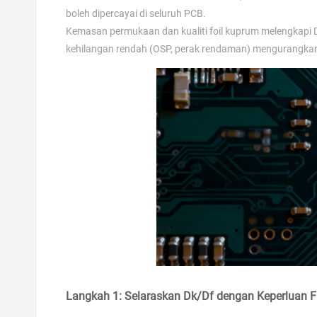
boleh dipercayai di seluruh PCB.
Kemasan permukaan dan kualiti foil kuprum melengkapi Df
kehilangan rendah (OSP, perak rendaman) mengurangkan k
Langkah 1: Selaraskan Dk/Df dengan Keperluan Fr