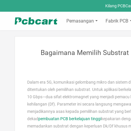
Kilang PCBCa
Pemasangan
Fabrik PCB
Bagaimana Memilih Substrat 
Dalam era 5G, komunikasi gelombang mikro dan sistem digi
ditentukan oleh pemilihan substrat. Untuk aplikasi berke
10 Gbps—dua sifat elektromagnet yang menjadi pemacu ke
kehilangan (Df). Parameter ini secara langsung mengawa
menjadikannya asas kepada pemilihan substrat yang be
dekad
pembuatan PCB berkelajuan tinggi
kepakaran deng
memadankan substrat dengan keperluan Dk/Df khusus mer