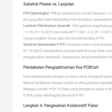
Substrat Piawai vs. Lanjutan
FR4 Dipertingkat
: Pilihan berbaloi kos untuk frekuensi <
Dk yang lebih baik berbanding FR4 standard, menjadikanny
Laminat Hidrokarbon-Seramik
: Titik optimum bagi keban
= 3.55, Df = 0.0021) dan Isola MT77 (Dk = 3.0, Df = 0
mengurangkan masa siap dan kos berbanding PTFE.
Substrat Berasaskan PTFE
: Piawaian emas untuk frekuens
Df = 0.0003) memberikan prestasi elektrik yang tiada t
penggerudian terkawal)—keupayaan yang kemudahan PC
Pendekatan Pengoptimuman Kos PCBCart
Kami bekerjasama dengan jurutera untuk mengenal pasti n
bentuk berlebihan dengan substrat ultra-premium apabil
Sebagai contoh, PCB 10 Gbps yang beroperasi pada 4 GH
0.004) pada sebahagian kecil kos PTFE.
Langkah 4: Pengesahan Kolaboratif Pakar