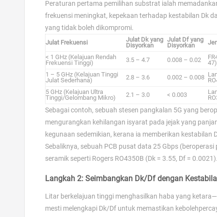
Peraturan pertama pemilihan substrat ialah memadankan p
frekuensi meningkat, kepekaan terhadap kestabilan Dk 
yang tidak boleh dikompromi.
Julat Dk yang
Julat Df yang
Julat Frekuensi
Jen
Disyorkan
Disyorkan
< 1 GHz (Kelajuan Rendah
FR4
3.5 – 4.7
0.008 – 0.02
Frekuensi Tinggi)
47)
1 – 5 GHz (Kelajuan Tinggi
Lam
2.8 – 3.6
0.002 – 0.008
Julat Sederhana)
RO
5 GHz (Kelajuan Ultra
Lam
2.1 – 3.0
< 0.003
Tinggi/Gelombang Mikro)
RO3
Sebagai contoh, sebuah stesen pangkalan 5G yang berop
mengurangkan kehilangan isyarat pada jejak yang pan
kegunaan sedemikian, kerana ia memberikan kestabilan Dk
Sebaliknya, sebuah PCB pusat data 25 Gbps (beroperasi
seramik seperti Rogers RO4350B (Dk = 3.55, Df = 0.0021)
Langkah 2: Seimbangkan Dk/Df dengan Kestabil
Litar berkelajuan tinggi menghasilkan haba yang ketara
mesti melengkapi Dk/Df untuk memastikan kebolehpercayaa