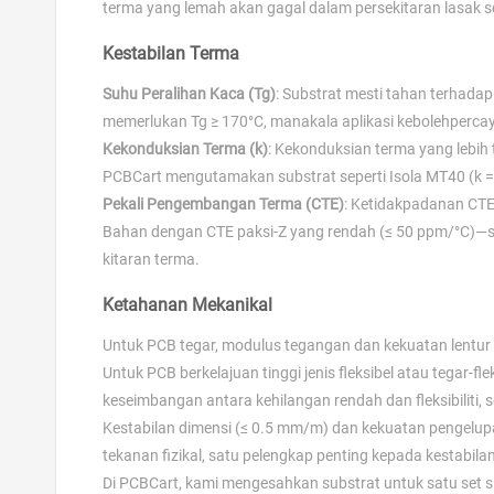
terma yang lemah akan gagal dalam persekitaran lasak se
Kestabilan Terma
Suhu Peralihan Kaca (Tg)
: Substrat mesti tahan terhad
memerlukan Tg ≥ 170°C, manakala aplikasi kebolehpercaya
Kekonduksian Terma (k)
: Kekonduksian terma yang lebih
PCBCart mengutamakan substrat seperti Isola MT40 (k = 
Pekali Pengembangan Terma (CTE)
: Ketidakpadanan CTE
Bahan dengan CTE paksi-Z yang rendah (≤ 50 ppm/°C)—
kitaran terma.
Ketahanan Mekanikal
Untuk PCB tegar, modulus tegangan dan kekuatan lentu
Untuk PCB berkelajuan tinggi jenis fleksibel atau tegar-f
keseimbangan antara kehilangan rendah dan fleksibiliti,
Kestabilan dimensi (≤ 0.5 mm/m) dan kekuatan pengelu
tekanan fizikal, satu pelengkap penting kepada kestabila
Di PCBCart, kami mengesahkan substrat untuk satu set s