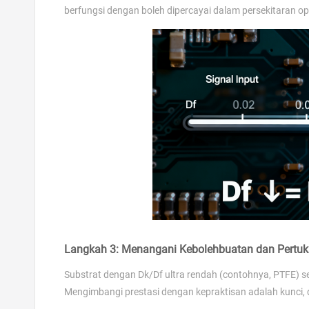
berfungsi dengan boleh dipercayai dalam persekitaran o
Langkah 3: Menangani Kebolehbuatan dan Pertuk
Substrat dengan Dk/Df ultra rendah (contohnya, PTFE) s
Mengimbangi prestasi dengan kepraktisan adalah kunci