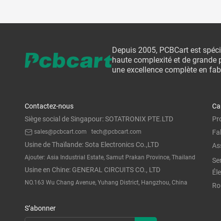
Depuis 2005, PCBCart est spéci
haute complexité et de grande p
une excellence complète en fabr
Contactez-nous
Ca
Siège social de Singapour: SOTATRONIX PTE.LTD
Pr
sales@pcbcart.com
tech@pcbcart.com
Fa
Usine de Thaïlande: Sota Electronics Co.,LTD
As
Ajouter: Asia Industrial Estate, Samut Prakan Province, Thailand
Se
Usine en Chine: GENERAL CIRCUITS CO., LTD
Él
NO.163 Wu Chang Avenue, Yuhang District, Hangzhou, China
Ro
S’abonner