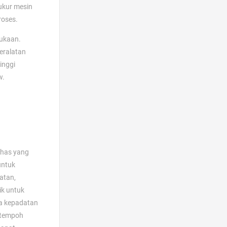
ukur mesin
roses.
mukaan.
eralatan
inggi
w.
 khas yang
untuk
atan,
ik untuk
la kepadatan
 tempoh