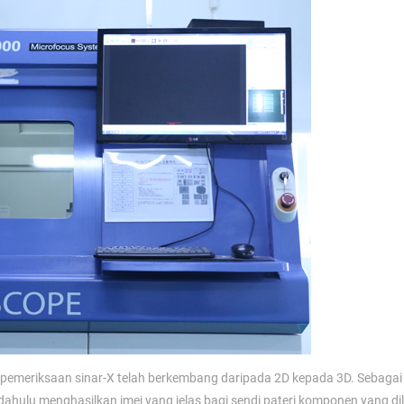
pemeriksaan sinar-X telah berkembang daripada 2D kepada 3D. Sebagai
ahulu menghasilkan imej yang jelas bagi sendi pateri komponen yang di