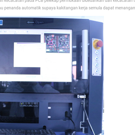
n kecacatan pada PCB pelekap permukaan didedahkan dan kecacatan t
tau penanda automatik supaya kakitangan kerja semula dapat menangan