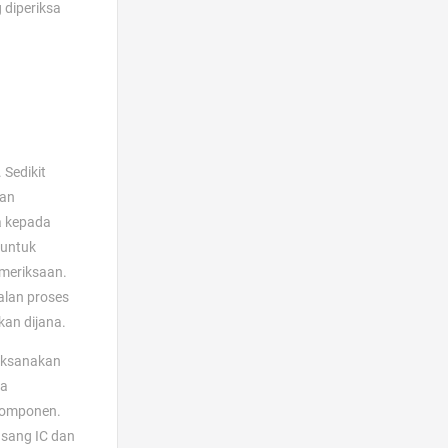
 diperiksa
 Sedikit
kan
a kepada
 untuk
emeriksaan.
alan proses
kan dijana.
laksanakan
na
komponen.
asang IC dan