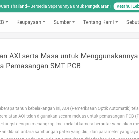
BCart Thailand—Bersedia Sepenuhnya untuk Pengeluaran!
Ketahui Leb
CB
Keupayaan
Sumber
Tentang Kami
Sebut
dan AXI serta Masa untuk Menggunakannya
a Pemasangan SMT PCB
beberapa tahun kebelakangan ini, AOI (Pemeriksaan Optik Automatik) tel
peralatan AOI telah digunakan secara meluas untuk pemasangan PCB (P
berfungsi dengan menangkap imej melalui kamera berputar yang akan 
an dibuat antara sambungan pateri yang diuji dan parameter yang lay