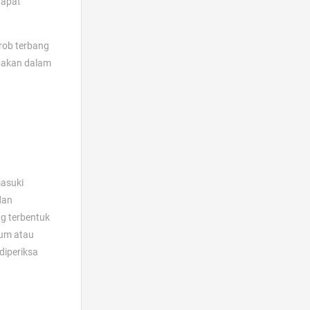
dapat
rob terbang
unakan dalam
masuki
dan
g terbentuk
rum atau
diperiksa