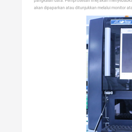
pangkalan data. Pemprosesan imej akan menyebabka
akan dipaparkan atau ditunjukkan melalui monitor a