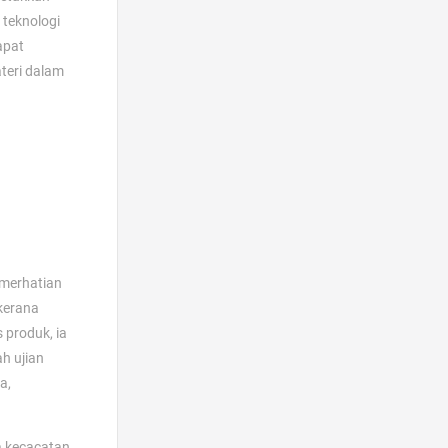
 teknologi
apat
ateri dalam
emerhatian
 kerana
 produk, ia
ah ujian
a,
da kecacatan