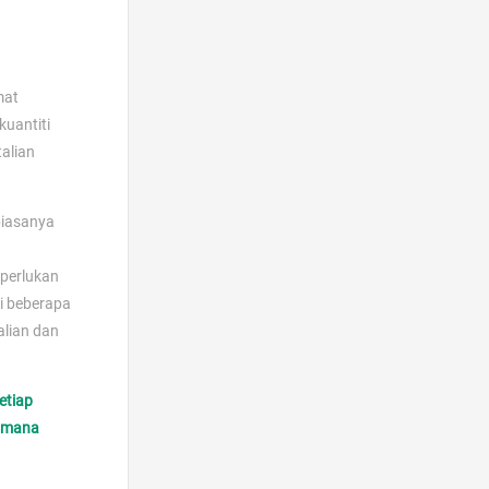
mat
kuantiti
talian
biasanya
iperlukan
di beberapa
lian dan
etiap
i mana