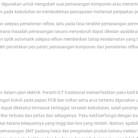
h digunakan untuk mengubah suai pemasangan komponen atau menent
 pada kedudukan ini membolehkan pencapaian matlamat penjejakan p
kan selepas pematerian reflow, iaitu pada fasa terakhir pemasangan per
I kerana masalah pemasangan secara menyeluruh dapat dikesan apabila p
an optik automatik selepas reflow memberikan tahap keselamatan yang t
leh percetakan pes pateri, pemasangan komponen dan pematerian reflo
n dalam ujian elektrik. Peranti ICT tradisional memanfaatkan paku katil
ngan kukuh pada papan PCB dan voltan serta arus tertentu digunakan 
dapat diketahui termasuk tertinggal, tersalah kedudukan, salah penemp
itar terbuka dan pintas dan sebagainya. Paku katil berfungsi dengan ba
ar kerana kelajuannya yang tinggi dan kos yang rendah. Namun, apabi
 pemasangan SMT padang halus dan pengenalan produk baharu melalui