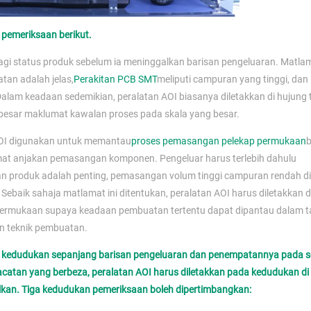
pemeriksaan berikut.
agi status produk sebelum ia meninggalkan barisan pengeluaran. Matla
tan adalah jelas,
Perakitan PCB SMT
meliputi campuran yang tinggi, dan 
 Dalam keadaan sedemikian, peralatan AOI biasanya diletakkan di hujung 
esar maklumat kawalan proses pada skala yang besar.
 AOI digunakan untuk memantau
proses pemasangan pelekap permukaan
umat anjakan pemasangan komponen. Pengeluar harus terlebih dahulu
n produk adalah penting, pemasangan volum tinggi campuran rendah d
ebaik sahaja matlamat ini ditentukan, peralatan AOI harus diletakkan 
rmukaan supaya keadaan pembuatan tertentu dapat dipantau dalam ta
an teknik pembuatan.
pa kedudukan sepanjang barisan pengeluaran dan penempatannya pada s
tan yang berbeza, peralatan AOI harus diletakkan pada kedudukan d
ulkan. Tiga kedudukan pemeriksaan boleh dipertimbangkan: