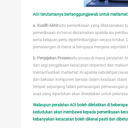
AOI terutamanya bertanggungjawab untuk matlamat 
a. Kualiti Akhir
iaitu pemeriksaan yang dilaksanakan b
pemeriksaan ini harus diutamakan apabila isu pembua
serta kelajuan perlu dipertimbangkan secara kritikal.
pemasangan di mana ia berupaya menjana sejumlah b
b. Penjejakan Proses
iaitu proses di mana peralatan
dari segi pengelasan kecacatan terperinci dan makl
memanfaatkan matlamat ini apabila kebolehpercayaa
dan bekalan komponen berada dalam keadaan stabil. S
tempat sepanjang talian pemasangan pemasangan pe
asas yang diperlukan akan disediakan untuk pelaras
Walaupun peralatan AOI boleh diletakkan di bebera
kedudukan akan membawa kepada pemeriksaan kecaca
kebanyakan kecacatan boleh dikenal pasti dan dibet