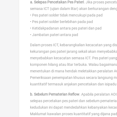
a. Selepas Pencetakan Pes Pateri
. Jika proses pence
semasa ICT (ujian dalam litar) akan berkurangan den
• Pes pateri solder tidak mencukupi pada pad
• Pes pateri solder berlebihan pada pad
• Ketidakpadanan antara pes pateri dan pad
• Jambatan pateri antara pad
Dalam proses ICT, kebarangkalian kecacatan yang dis
kekurangan pes pateri jarang sekali akan menyebabka
menyebabkan kecacatan semasa ICT. Pes pateri yan
komponen hilang atau litar terbuka. Walau bagaimana
menentukan di mana hendak meletakkan peralatan AOI.
Pemeriksaan penempatan khusus secara langsung meny
kuantitatif termasuk anjakan pencetakan dan isipadu 
b. Sebelum Pematerian Reflow
. Apabila peralatan AO
selepas percetakan pes pateri dan sebelum pemateria
kedudukan ini dapat mendedahkan kebanyakan kecac
Maklumat kawalan proses kuantitatif yang dijana p