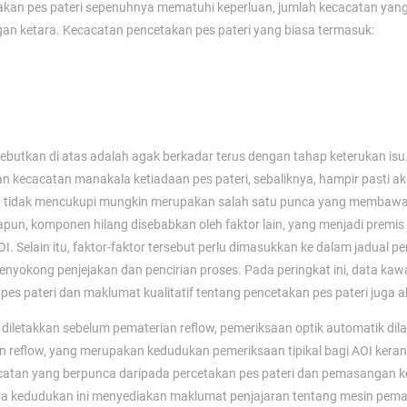
takan pes pateri sepenuhnya mematuhi keperluan, jumlah kecacatan yang
gan ketara. Kecacatan pencetakan pes pateri yang biasa termasuk:
ebutkan di atas adalah agak berkadar terus dengan tahap keterukan isu.
n kecacatan manakala ketiadaan pes pateri, sebaliknya, hampir pasti a
g tidak mencukupi mungkin merupakan salah satu punca yang membaw
pun, komponen hilang disebabkan oleh faktor lain, yang menjadi premis
 Selain itu, faktor-faktor tersebut perlu dimasukkan ke dalam jadual p
okong penjejakan dan pencirian proses. Pada peringkat ini, data kaw
pes pateri dan maklumat kualitatif tentang pencetakan pes pateri juga a
I diletakkan sebelum pematerian reflow, pemeriksaan optik automatik di
n reflow, yang merupakan kedudukan pemeriksaan tipikal bagi AOI kera
atan yang berpunca daripada percetakan pes pateri dan pemasangan 
ada kedudukan ini menyediakan maklumat penjajaran tentang mesin pem