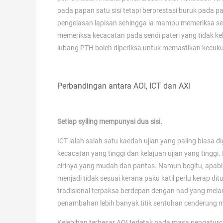
pada papan satu sisi tetapi berprestasi buruk pada
pengelasan lapisan sehingga ia mampu memeriksa sendi
memeriksa kecacatan pada sendi pateri yang tidak kel
lubang PTH boleh diperiksa untuk memastikan kecuku
Perbandingan antara AOI, ICT dan AXI
Setiap syiling mempunyai dua sisi.
ICT ialah salah satu kaedah ujian yang paling biasa
kecacatan yang tinggi dan kelajuan ujian yang tinggi
cirinya yang mudah dan pantas. Namun begitu, apabil
menjadi tidak sesuai kerana paku katil perlu kerap ditu
tradisional terpaksa berdepan dengan had yang mel
penambahan lebih banyak titik sentuhan cenderung m
Kelebihan terbesar AOI terletak pada masa pengaturcar