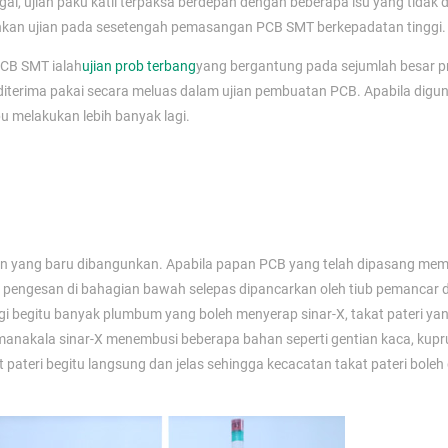
ai, ujian paku katil terpaksa berdepan dengan beberapa isu yang tidak 
lankan ujian pada sesetengah pemasangan PCB SMT berkepadatan tinggi.
PCB SMT ialah
ujian prob terbang
yang bergantung pada sejumlah besar p
 ia diterima pakai secara meluas dalam ujian pembuatan PCB. Apabila dig
melakukan lebih banyak lagi.
an yang baru dibangunkan. Apabila papan PCB yang telah dipasang me
leh pengesan di bahagian bawah selepas dipancarkan oleh tiub pemancar 
 begitu banyak plumbum yang boleh menyerap sinar-X, takat pateri yan
manakala sinar-X menembusi beberapa bahan seperti gentian kaca, kup
t pateri begitu langsung dan jelas sehingga kecacatan takat pateri boleh 