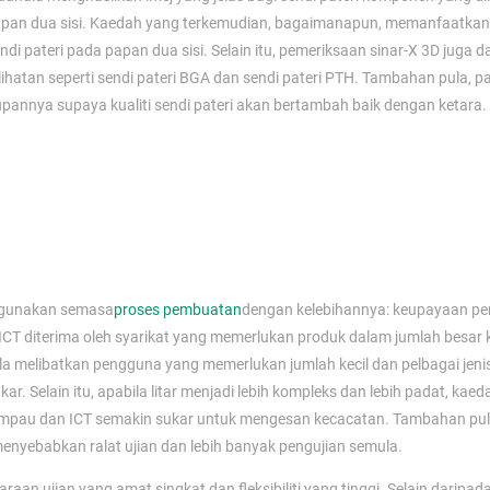
 papan dua sisi. Kaedah yang terkemudian, bagaimanapun, memanfaatkan
 pateri pada papan dua sisi. Selain itu, pemeriksaan sinar-X 3D juga d
ihatan seperti sendi pateri BGA dan sendi pateri PTH. Tambahan pula, p
pannya supaya kualiti sendi pateri akan bertambah baik dengan ketara.
 digunakan semasa
proses pembuatan
dengan kelebihannya: keupayaan p
. ICT diterima oleh syarikat yang memerlukan produk dalam jumlah besar
a melibatkan pengguna yang memerlukan jumlah kecil dan pelbagai jenis
kar. Selain itu, apabila litar menjadi lebih kompleks dan lebih padat, kaed
ampau dan ICT semakin sukar untuk mengesan kecacatan. Tambahan pul
enyebabkan ralat ujian dan lebih banyak pengujian semula.
aan ujian yang amat singkat dan fleksibiliti yang tinggi. Selain daripa