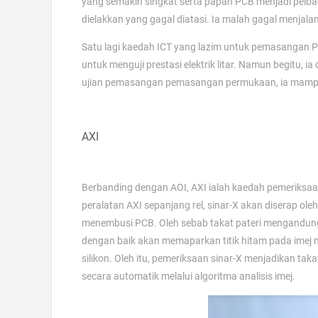
yang semakin singkat serta papan PCB menjadi pelbag
dielakkan yang gagal diatasi. Ia malah gagal menja
Satu lagi kaedah ICT yang lazim untuk pemasangan 
untuk menguji prestasi elektrik litar. Namun begitu,
ujian pemasangan pemasangan permukaan, ia mampu 
AXI
Berbanding dengan AOI, AXI ialah kaedah pemeriksa
peralatan AXI sepanjang rel, sinar-X akan diserap o
menembusi PCB. Oleh sebab takat pateri mengandungi
dengan baik akan memaparkan titik hitam pada imej 
silikon. Oleh itu, pemeriksaan sinar-X menjadikan taka
secara automatik melalui algoritma analisis imej.