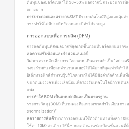
ต้นทุนของบอร์ดเปล่าได้ 30–50% นอกจากนี้ กระบวนการพิเ
อย่างมาก
การประกอบและแรงงาน
SMT มีระบบอัตโนมัติสูงและคุ้มค
วาง ทำให้ไม่มีประสิทธิภาพและมีค่าใช้จ่ายสูง
การออกแบบเพื่อการผลิต (DFM)
การลดต้นทุนที่ส่งผลมากที่สุดเกิดขึ้นก่อนที่บอร์ดแผ่นแรกจะถ
ลดความซับซ้อนและจำนวนเลเยอร์
วิศวกรควรหลีกเลี่ยงการ “ออกแบบเกินความจำเป็น” อย่าง
วงจรร่วมกัน เพื่อลดจำนวนเลเยอร์ให้ได้มากที่สุดเท่าที่ทำได
อิเล็กทรอนิกส์สำหรับผู้บริโภค หากไม่ได้มีข้อจำกัดด้านพื้นท
ขนาดแผงวงจรเพียงเล็กน้อยเพื่อรองรับเทคโนโลยีการเดิน
แพง
การทำให้ BOM เป็นแบบปกติและเป็นมาตรฐาน
รายการวัสดุ (BOM) ที่บวมพองคือเพชฌฆาตกำไรเงียบ ก
(Normalization)”
ลดรายการสินค้า
หากการออกแบบใช้ตัวต้านทานทั้งค่า 10kΩ
ใช้ค่า 10kΩ ค่าเดียว วิธีนี้ช่วยลดจำนวนช่องป้อนชิ้นส่วนที