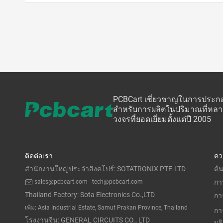
PCBCart เชี่ยวชาญในการประกอบ
สำหรับการผลิตในปริมาณที่หลา
วงจรที่ยอดเยี่ยมตั้งแต่ปี 2005
ติดต่อเรา
คว
สำนักงานใหญ่ประจำสิงคโปร์: SOTATRONIX PTE.LTD
ต้
sales@pcbcart.com
tech@pcbcart.com
กา
Thailand Factory: Sota Electronics Co.,LTD
กา
เพิ่ม: Asia Industrial Estate, Samut Prakan Province, Thailand
กา
โรงงานจีน: GENERAL CIRCUITS CO., LTD
บร