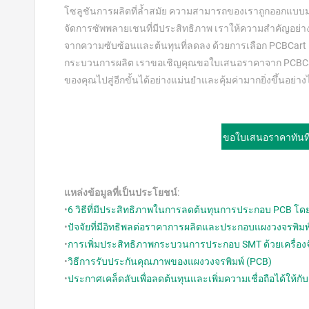
โซลูชันการผลิตที่ล้ำสมัย ความสามารถของเราถูกออกแบบม
จัดการซัพพลายเชนที่มีประสิทธิภาพ เราให้ความสำคัญอย่างย
จากความซับซ้อนและต้นทุนที่ลดลง ด้วยการเลือก PCBCart คุณ
กระบวนการผลิต เราขอเชิญคุณขอใบเสนอราคาจาก PCBCart
ของคุณไปสู่อีกขั้นได้อย่างแม่นยำและคุ้มค่ามากยิ่งขึ้นอย่าง
ขอใบเสนอราคาทันทีส
แหล่งข้อมูลที่เป็นประโยชน์
:
•
6 วิธีที่มีประสิทธิภาพในการลดต้นทุนการประกอบ PCB โ
•
ปัจจัยที่มีอิทธิพลต่อราคาการผลิตและประกอบแผงวงจรพิมพ
•
การเพิ่มประสิทธิภาพกระบวนการประกอบ SMT ด้วยเครื่อง
•
วิธีการรับประกันคุณภาพของแผงวงจรพิมพ์ (PCB)
•
ประกาศเคล็ดลับเพื่อลดต้นทุนและเพิ่มความเชื่อถือได้ให้ก