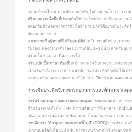
การจัดการห่วงโซ่อุปทาน
กลยุทธ์ห่วงโซ่อุปทานมีความสำคัญไม่ยิ่งหย่อนไปกว่ากา
ปริมาณการสั่งซื้อที่ประหยัด
ใช้ประโยชน์จากปริมาณการผลิต
สต็อกกับส่วนลดจากการสั่งซื้อจำนวนมากได้อย่างมีประสิทธิภา
ตัดเทปอย่างมาก
ขยายรายชื่อผู้ขายที่ได้รับอนุมัติ
สำหรับการผลิตจำนวนมาก กา
รับรองแหล่งจัดหาสำรอง (แบรนด์อื่น 2–3 ยี่ห้อ) สำหรับอุปกร
พร้อมในช่วงเวลาที่ต้องการได้
การแปลเป็นภาษาท้องถิ่น
แม้ว่าค่าแรงในต่างประเทศอาจถูก
เรือและ/หรือระยะเวลาขนส่งที่ยาวนานจะหักล้างข้อได้เปรี
สามารถจัดส่งแบบ “ตรงเวลา” (Just-in-Time) และลดแรงกดด
การเพิ่มประสิทธิภาพกระบวนการและต้นทุนจากคุณภ
การสร้างสมดุลของความครอบคลุมการทดสอบ
แม้ว่าการทด
สำหรับ HVM ดังนั้น HVM ควรเปลี่ยนการพึ่งพาส่วนใหญ่ไปย
เงินลงทุนล่วงหน้าหลายพันดอลลาร์ แต่สามารถตรวจสอบวงจรได
การจัดการ "ต้นทุนจากคุณภาพที่ไม่ดี" (COPQ):
การทำงานแก้
เท่ากับบอร์ดที่เสีย 500 แผ่น การลงทุนล่วงหน้าในสเตนซิลควา