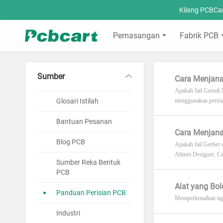
Kilang PCBCa
Pemasangan
Fabrik PCB
Sumber
Cara Menjana
Apakah fail Gerudi 
Glosari Istilah
menggunakan perisi
Bantuan Pesanan
Cara Menjana
Blog PCB
Apakah fail Gerber 
Altium Designer, Ca
Sumber Reka Bentuk
PCB
Alat yang Bo
Panduan Perisian PCB
Memperkenalkan tig
Industri