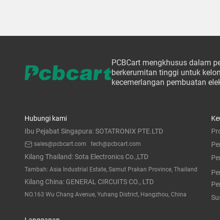
PCBCart mengkhusus dalam pe
berkerumitan tinggi untuk ke
kecemerlangan pembuatan elek
Hubungi kami
Ke
Ibu Pejabat Singapura: SOTATRONIX PTE.LTD
Pr
sales@pcbcart.com
tech@pcbcart.com
Pe
Kilang Thailand: Sota Electronics Co.,LTD
Pe
Tambah: Asia Industrial Estate, Samut Prakan Province, Thailand
Pe
Kilang China: GENERAL CIRCUITS CO., LTD
Pe
NO.163 Wu Chang Avenue, Yuhang District, Hangzhou, China
Su
Langganan