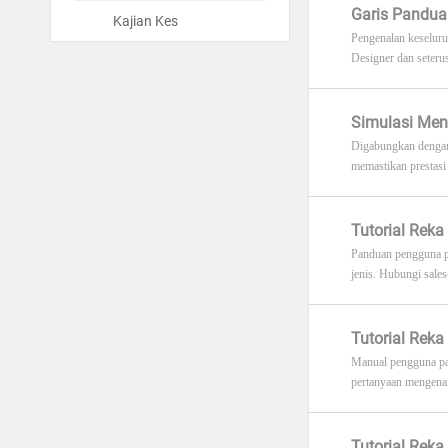
Garis Pandua
Kajian Kes
Pengenalan keseluru
Designer dan seteru
Simulasi Me
Digabungkan dengan
memastikan prestasi 
Tutorial Reka
Panduan pengguna pe
jenis. Hubungi
sale
Tutorial Reka
Manual pengguna pak
pertanyaan mengenai
Tutorial Rek