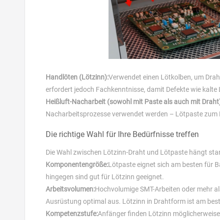
Handlöten (Lötzinn):
Verwendet einen Lötkolben, um Draht 
erfordert jedoch Fachkenntnisse, damit Defekte wie kalte
Heißluft-Nacharbeit (sowohl mit Paste als auch mit Draht)
Nacharbeitsprozesse verwendet werden – Lötpaste zum Re
Die richtige Wahl für Ihre Bedürfnisse treffen
Die Wahl zwischen Lötzinn-Draht und Lötpaste hängt star
Komponentengröße:
Lötpaste eignet sich am besten für Ba
hingegen sind gut für Lötzinn geeignet.
Arbeitsvolumen:
Hochvolumige SMT-Arbeiten oder mehr als 
Ausrüstung optimal aus. Lötzinn in Drahtform ist am best
Kompetenzstufe:
Anfänger finden Lötzinn möglicherweis