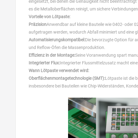
eingesetzt, bei denen die Genauigkeit nicht beeinträchtigt
es die Metalloberflächen reinigt, um sichere Verbindunge
Vorteile von Lötpaste:
Präzision
Anwendbar auf kleine Bauteile wie 0402- oder 0
aufgetragen werden, wodurch Abfall minimiert und eine gl
Automatisierungskompatibel:
Die bevorzugte Option für 
und Reflow-Öfen die Massenproduktion.
Effizienz in der Montage:
Seine Voranwendung spart manuel
Integrierter Flux:
Integrierter Flussmittelzusatz macht eine
Wann Lötpaste verwendet wird:
Oberflächenmontagetechnologie (SMT):
Lötpaste ist die 
insbesondere bei Bauteilen wie Chip-Widerständen, Konden