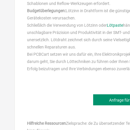
Schablonen und Reflow-Werkzeugen erfordert.
Budgetüberlegungen:
Lötzinn in Drahtform ist die günsti
Gerätekosten verursachen.
Schließlich die Verwendung von Lötzinn oder
Lötpaste
hän
unschlagbare Präzision und Produktivität in der SMT- und
unersetzlich. Lötdraht zeichnet sich durch seine Vielseit
schnellen Reparaturen aus.
Bei PCBCart setzen wir uns dafür ein, Ihre Elektronikpro
darum geht, Sie durch Löttechniken zu führen oder Ihnen L
Erfolg beizutragen und Ihre Verbindungen ebenso zuverlä
Anfrage für
Hilfreiche Ressourcen
Zielsprache: de Zu übersetzender Tex