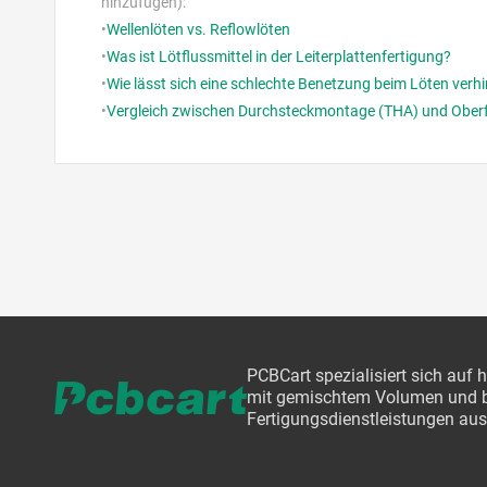
hinzufügen):
•
Wellenlöten vs. Reflowlöten
•
Was ist Lötflussmittel in der Leiterplattenfertigung?
•
Wie lässt sich eine schlechte Benetzung beim Löten verh
•
Vergleich zwischen Durchsteckmontage (THA) und Obe
PCBCart spezialisiert sich auf
mit gemischtem Volumen und bi
Fertigungsdienstleistungen aus