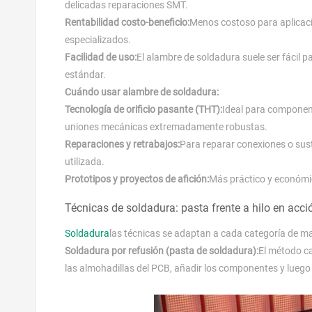
delicadas reparaciones SMT.
Rentabilidad costo-beneficio:
Menos costoso para aplicaci
especializados.
Facilidad de uso:
El alambre de soldadura suele ser fácil p
estándar.
Cuándo usar alambre de soldadura:
Tecnología de orificio pasante (THT):
Ideal para componen
uniones mecánicas extremadamente robustas.
Reparaciones y retrabajos:
Para reparar conexiones o sus
utilizada.
Prototipos y proyectos de afición:
Más práctico y económi
Técnicas de soldadura: pasta frente a hilo en acci
Soldadura
las técnicas se adaptan a cada categoría de mat
Soldadura por refusión (pasta de soldadura):
El método ca
las almohadillas del PCB, añadir los componentes y luego 